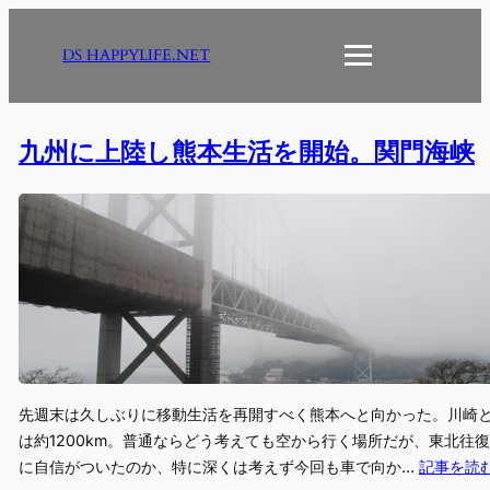
内
容
DS HAPPYLIFE.NET
を
ス
キ
九州に上陸し熊本生活を開始。関門海峡
ッ
プ
先週末は久しぶりに移動生活を再開すべく熊本へと向かった。川崎
は約1200km。普通ならどう考えても空から行く場所だが、東北往
に自信がついたのか、特に深くは考えず今回も車で向か…
記事を読