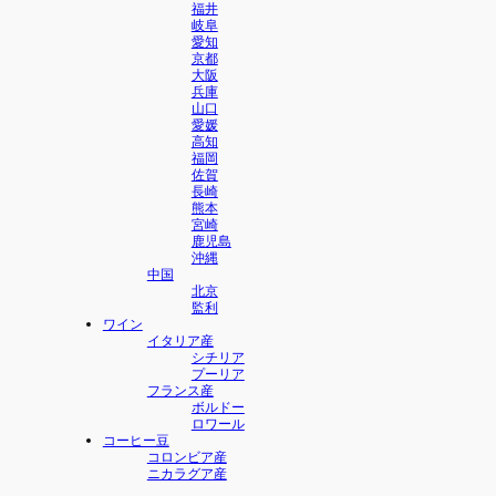
福井
岐阜
愛知
京都
大阪
兵庫
山口
愛媛
高知
福岡
佐賀
長崎
熊本
宮崎
鹿児島
沖縄
中国
北京
監利
ワイン
イタリア産
シチリア
プーリア
フランス産
ボルドー
ロワール
コーヒー豆
コロンビア産
ニカラグア産