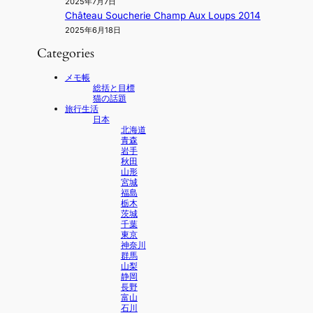
2025年7月7日
Château Soucherie Champ Aux Loups 2014
2025年6月18日
Categories
メモ帳
総括と目標
猫の話題
旅行生活
日本
北海道
青森
岩手
秋田
山形
宮城
福島
栃木
茨城
千葉
東京
神奈川
群馬
山梨
静岡
長野
富山
石川