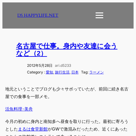
内
容
DS HAPPYLIFE.NET
を
ス
キ
ッ
名古屋で仕事。身内や友達に会う
プ
など（2）
2012年5月28日
ari.d5233
Category :
愛知
, 
旅行生活
, 
日本
Tag:
ラーメン
地元ということでブログも少々サボっていたが、前回に続き名古
屋での食事を一部メモ。
活魚料理･美舟
今月の初めに身内と南知多へ昼食を取りに行った。最初に寄ろう
とした
まるは食堂新館
がGWで激混みだったため、近くにあった