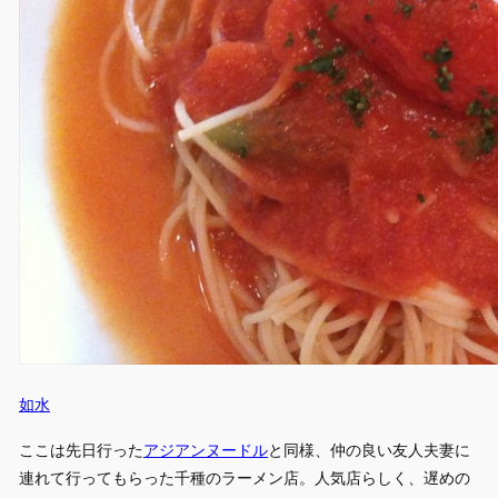
如水
ここは先日行った
アジアンヌードル
と同様、仲の良い友人夫妻に
連れて行ってもらった千種のラーメン店。人気店らしく、遅めの