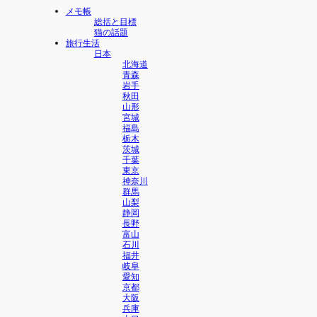
メモ帳
総括と目標
猫の話題
旅行生活
日本
北海道
青森
岩手
秋田
山形
宮城
福島
栃木
茨城
千葉
東京
神奈川
群馬
山梨
静岡
長野
富山
石川
福井
岐阜
愛知
京都
大阪
兵庫