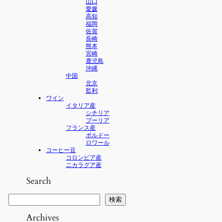
山口
愛媛
高知
福岡
佐賀
長崎
熊本
宮崎
鹿児島
沖縄
中国
北京
監利
ワイン
イタリア産
シチリア
プーリア
フランス産
ボルドー
ロワール
コーヒー豆
コロンビア産
ニカラグア産
Search
検
検索
索
Archives