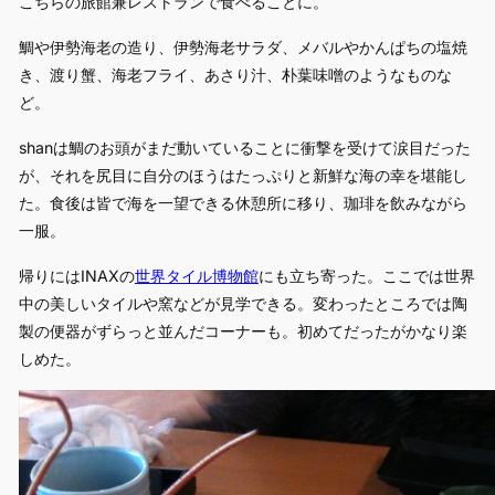
こちらの旅館兼レストランで食べることに。
鯛や伊勢海老の造り、伊勢海老サラダ、メバルやかんぱちの塩焼
き、渡り蟹、海老フライ、あさり汁、朴葉味噌のようなものな
ど。
shanは鯛のお頭がまだ動いていることに衝撃を受けて涙目だった
が、それを尻目に自分のほうはたっぷりと新鮮な海の幸を堪能し
た。食後は皆で海を一望できる休憩所に移り、珈琲を飲みながら
一服。
帰りにはINAXの
世界タイル博物館
にも立ち寄った。ここでは世界
中の美しいタイルや窯などが見学できる。変わったところでは陶
製の便器がずらっと並んだコーナーも。初めてだったがかなり楽
しめた。