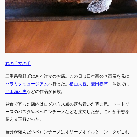
右の手左の手
三重県菰野町にある洋食のお店。この日は日本画の企画展を見に
パラミタミュージアム
へ行った。
横山大観
、
菱田春草
、常設では
池田満寿夫
などの作品が多数。
昼食で寄った店内はログハウス風の落ち着いた雰囲気。トマトソ
ースのパスタやペペロンチーノなどを注文したが、これが予想を
超える正解だった。
自分が頼んだペペロンチーノはオリーブオイルとニンニクがこれ