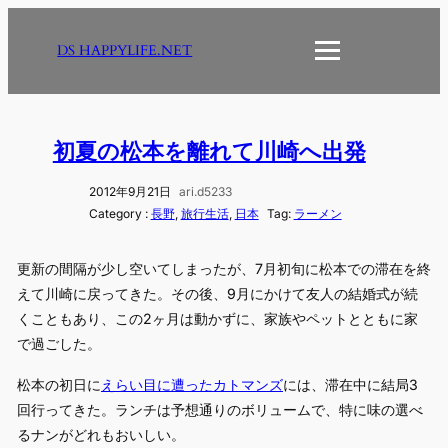
内
容
DS HAPPYLIFE.NET
を
ス
キ
ッ
初夏の松本を離れて川崎へ出発
プ
2012年9月21日
ari.d5233
Category :
長野
, 
旅行生活
, 
日本
Tag:
ラーメン
更新の間隔が少し空いてしまったが、7月初旬に松本での滞在を終
えて川崎に戻ってきた。その後、9月にかけて友人の結婚式が続
くこともあり、この2ヶ月は動かずに、家族やペットとともに家
で過ごした。
松本の初日に
えらい目に遭ったカトマンズ
には、滞在中に結局3
回行ってきた。ランチは予想通りのボリュームで、特に味の選べ
るナンがどれもおいしい。