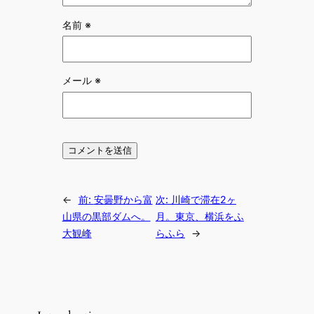
名前
※
メール
※
←
前:
安曇野から富
次:
川崎で滞在2ヶ
山県の黒部ダムへ。
月。東京、横浜をふ
大観峰
らふら
→