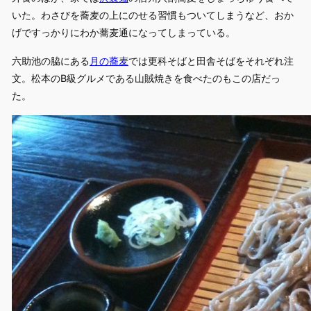
いた。わさびを蕎麦の上にのせる習慣もついてしまうなど、おか
げですっかりにわか蕎麦通になってしまっている。
六助池の脇にある
月の蕎麦
では更科そばと田舎そばをそれぞれ注
文。松本のB級グルメである山賊焼きを食べたのもこの店だっ
た。