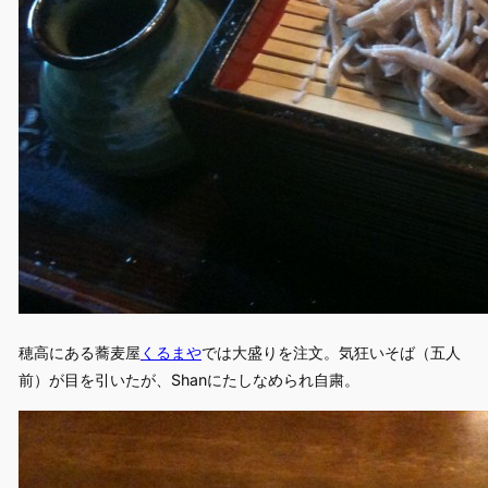
穂高にある蕎麦屋
くるまや
では大盛りを注文。気狂いそば（五人
前）が目を引いたが、Shanにたしなめられ自粛。