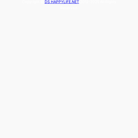
Copyright ©
DS HAPPYLIFE.NET
2012-2025 All Rights
Reserved.