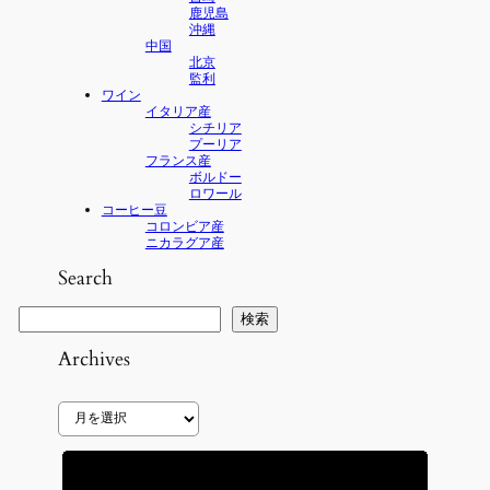
鹿児島
沖縄
中国
北京
監利
ワイン
イタリア産
シチリア
プーリア
フランス産
ボルドー
ロワール
コーヒー豆
コロンビア産
ニカラグア産
Search
検
検索
索
Archives
ア
ー
カ
イ
ブ