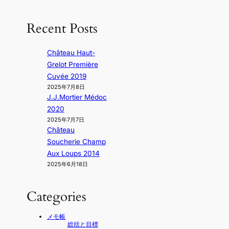
Recent Posts
Château Haut-
Grelot Première
Cuvée 2019
2025年7月8日
J.J.Mortier Médoc
2020
2025年7月7日
Château
Soucherie Champ
Aux Loups 2014
2025年6月18日
Categories
メモ帳
総括と目標