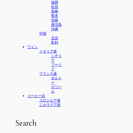
福岡
佐賀
長崎
熊本
宮崎
鹿児島
沖縄
中国
北京
監利
ワイン
イタリア産
シチリ
ア
プーリ
ア
フランス産
ボルド
ー
ロワー
ル
コーヒー豆
コロンビア産
ニカラグア産
Search