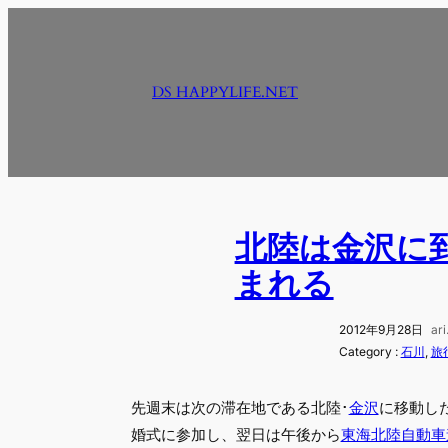
内
容
を
DS HAPPYLIFE.NET
ス
キ
ッ
プ
北陸は金沢に
まれる
2012年9月28日
ar
Category :
石川
, 
旅
先週末は次の滞在地である北陸･
金沢
に移動し
婚式に参加し、翌日は午後から
東海北陸自動車