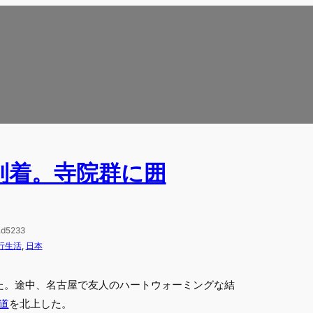
到着。寺院群に囲
i.d5233
行生活
, 
日本
た。途中、名古屋で友人のハートウォーミングな結
道
を北上した。