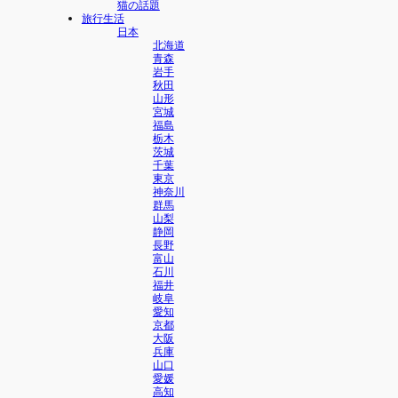
猫の話題
旅行生活
日本
北海道
青森
岩手
秋田
山形
宮城
福島
栃木
茨城
千葉
東京
神奈川
群馬
山梨
静岡
長野
富山
石川
福井
岐阜
愛知
京都
大阪
兵庫
山口
愛媛
高知