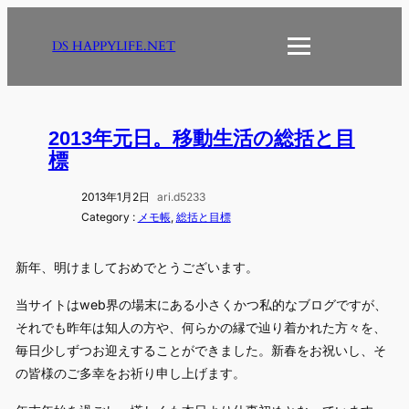
内
容
DS HAPPYLIFE.NET
を
ス
キ
ッ
2013年元日。移動生活の総括と目
プ
標
2013年1月2日
ari.d5233
Category :
メモ帳
, 
総括と目標
新年、明けましておめでとうございます。
当サイトはweb界の場末にある小さくかつ私的なブログですが、
それでも昨年は知人の方や、何らかの縁で辿り着かれた方々を、
毎日少しずつお迎えすることができました。新春をお祝いし、そ
の皆様のご多幸をお祈り申し上げます。