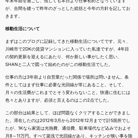
年末年始を過ごし、慌しくも本日より仕事初めとなっています
が、合間を縫って昨年のざっとした総括と今年の方針を記してお
きます。
移動生活について
まずはこのブログに記録してきた移動生活についてです。元々、
川崎市で2DKの賃貸マンションに入っていた私達ですが、4年目
の契約更新を迎えるにあたり、何か新しい事がしたく思い、
SHANと二人で図って始めたのがこの移動生活でした。
仕事の方は3年前より自営業だった関係で場所は問いません。条
件としてはまず仕事に必要な光回線が常にあること。そして、
月々の生活費がこれまでとそう変わらないこと。快適に住むには
色々とありますが、必須と言えるのはこの2点でした。
この部分は結果として、ほぼ問題なくクリアすることができまし
た。滞在したのは2012年3月から2012年12月までで計5箇所でし
たが、1Kなら家賃は光熱費、通信費、駐車場代など込みでおよそ
月8～11万円。すべて築浅で光回線があり、キッチンが狭い事を除