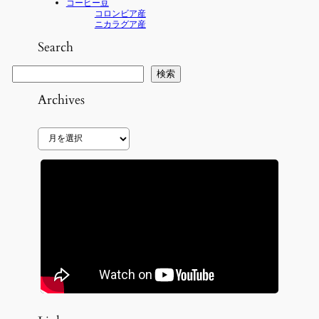
コーヒー豆
コロンビア産
ニカラグア産
Search
検
検索
索
Archives
ア
ー
カ
イ
ブ