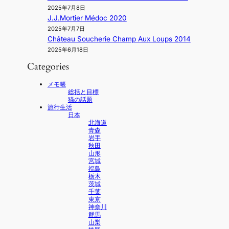
2025年7月8日
J.J.Mortier Médoc 2020
2025年7月7日
Château Soucherie Champ Aux Loups 2014
2025年6月18日
Categories
メモ帳
総括と目標
猫の話題
旅行生活
日本
北海道
青森
岩手
秋田
山形
宮城
福島
栃木
茨城
千葉
東京
神奈川
群馬
山梨