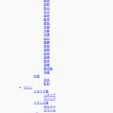
静岡
長野
富山
石川
福井
岐阜
愛知
京都
大阪
兵庫
山口
愛媛
高知
福岡
佐賀
長崎
熊本
宮崎
鹿児島
沖縄
中国
北京
監利
ワイン
イタリア産
シチリア
プーリア
フランス産
ボルドー
ロワール