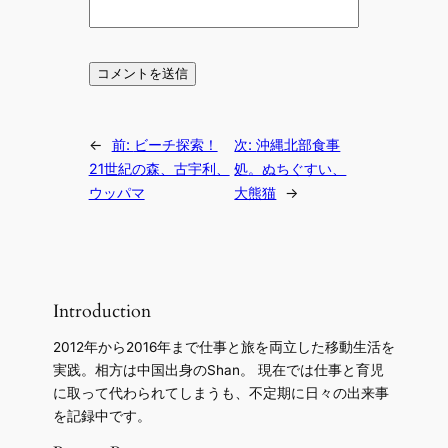
←
前:
ビーチ探索！
次:
沖縄北部食事
21世紀の森、古宇利、
処。ぬちぐすい、
ウッパマ
大熊猫
→
Introduction
2012年から2016年まで仕事と旅を両立した移動生活を
実践。相方は中国出身のShan。 現在では仕事と育児
に取って代わられてしまうも、不定期に日々の出来事
を記録中です。