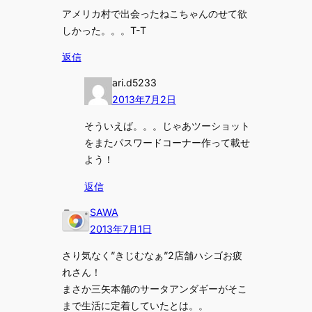
アメリカ村で出会ったねこちゃんのせて欲
しかった。。。T-T
返信
ari.d5233
2013年7月2日
そういえば。。。じゃあツーショット
をまたパスワードコーナー作って載せ
よう！
返信
SAWA
2013年7月1日
さり気なく”きじむなぁ”2店舗ハシゴお疲
れさん！
まさか三矢本舗のサータアンダギーがそこ
まで生活に定着していたとは。。