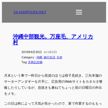
内
容
DS HAPPYLIFE.NET
を
ス
キ
ッ
沖縄中部観光。万座毛、アメリカ
プ
村
2013年6月30日
ari.d5233
Category :
沖縄
, 
旅行生活
, 
日本
Tag:
天然記念物
月末という事で一昨日から投資のほうは様子見続き。三矢本舗の
サーターアンダギーを片手に、広告用のWebサイトをカタカタ整
備したりしているが、息抜きも兼ねてちょっと前の日曜日の外出
をメモ。
この日は例によって天気が良かったので、家で作業するのももっ