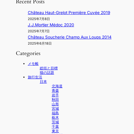
Recent Posts
Château Haut-Grelot Première Cuvée 2019
2025年7月8日
J.J.Mortier Médoc 2020
2025年7月7日
Château Soucherie Champ Aux Loups 2014
2025年6月18日
Categories
メモ帳
総括と目標
猫の話題
旅行生活
日本
北海道
青森
岩手
秋田
山形
宮城
福島
栃木
茨城
千葉
東京