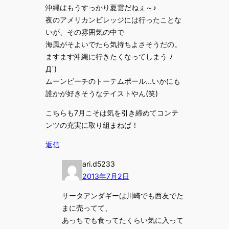
沖縄はもうすっかり夏雲だねぇ～♪
夜のアメリカンビレッジには行ったことな
いが、その雰囲気の中で
海風がそよいでたら気持ちよさそうだの。
ますます沖縄に行きたくなってしまう ﾉ
Д`)
ムーンビーチのトーテムポール…いかにも
誰かが好きそうなテイストやん(笑)
こちらも7月こそは気を引き締めてコンテ
ンツの充実に取り組まねば！
返信
ari.d5233
2013年7月2日
サータアンダギーは川崎でも西友でた
まに売ってて、
あっちでも食ってたくらい気に入って