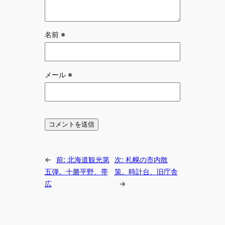
名前
※
メール
※
←
前:
北海道観光第
次:
札幌の市内散
五弾。十勝平野、帯
策。時計台、旧庁舎
広
→