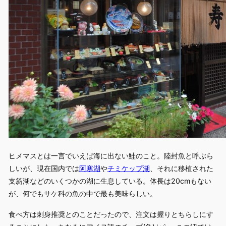
ヒメマスとは一言でいえば海に出ない鮭のこと。陸封魚と呼ぶら
しいが、現在国内では
阿寒湖
や
チミケップ湖
、それに移植された
支笏湖などのいくつかの湖に生息している。体長は20cmもない
が、何でもサケ科の魚の中で最も美味らしい。
食べ方は刺身推奨とのことだったので、注文は握りとちらしにす