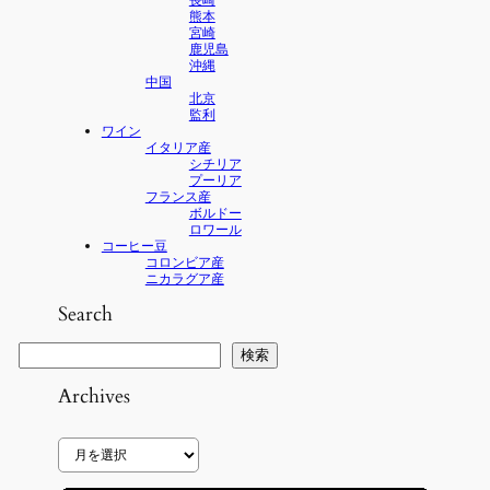
熊本
宮崎
鹿児島
沖縄
中国
北京
監利
ワイン
イタリア産
シチリア
プーリア
フランス産
ボルドー
ロワール
コーヒー豆
コロンビア産
ニカラグア産
Search
検
検索
索
Archives
ア
ー
カ