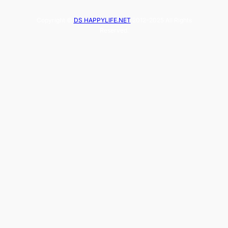
Copyright ©
DS HAPPYLIFE.NET
2012-2025 All Rights
Reserved.