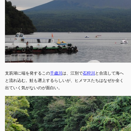
支笏湖に端を発するこの
千歳川
は、江別で
石狩川
と合流して海へ
と流れ込む。鮭も遡上するらしいが、ヒメマスたちはなぜか全く
出ていく気がないのが面白い。