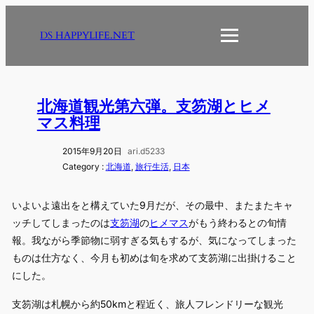
内
容
DS HAPPYLIFE.NET
を
ス
キ
ッ
北海道観光第六弾。支笏湖とヒメ
プ
マス料理
2015年9月20日
ari.d5233
Category :
北海道
, 
旅行生活
, 
日本
いよいよ遠出をと構えていた9月だが、その最中、またまたキャ
ッチしてしまったのは
支笏湖
の
ヒメマス
がもう終わるとの旬情
報。我ながら季節物に弱すぎる気もするが、気になってしまった
ものは仕方なく、今月も初めは旬を求めて支笏湖に出掛けること
にした。
支笏湖は札幌から約50kmと程近く、旅人フレンドリーな観光