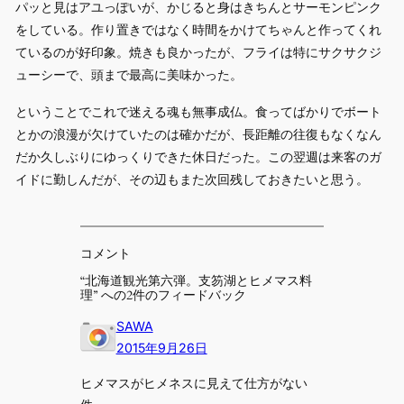
パッと見はアユっぽいが、かじると身はきちんとサーモンピンク
をしている。作り置きではなく時間をかけてちゃんと作ってくれ
ているのが好印象。焼きも良かったが、フライは特にサクサクジ
ューシーで、頭まで最高に美味かった。
ということでこれで迷える魂も無事成仏。食ってばかりでボート
とかの浪漫が欠けていたのは確かだが、長距離の往復もなくなん
だか久しぶりにゆっくりできた休日だった。この翌週は来客のガ
イドに勤しんだが、その辺もまた次回残しておきたいと思う。
コメント
“北海道観光第六弾。支笏湖とヒメマス料
理” への2件のフィードバック
SAWA
2015年9月26日
ヒメマスがヒメネスに見えて仕方がない