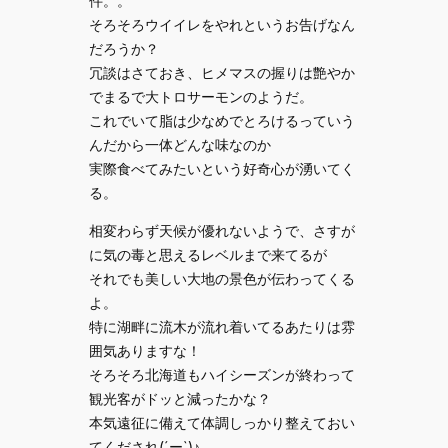
件。。
そろそろウイイレをやれというお告げなん
だろうか？
冗談はさておき、ヒメマスの握りは艶やか
でまるで大トロサーモンのようだ。
これでいて脂は少なめでとろけるっていう
んだから一体どんな味なのか
実際食べてみたいという好奇心が湧いてく
る。
相変わらず天候が優れないようで、さすが
に気の毒と思えるレベルまで来てるが
それでも美しい大地の景色が伝わってくる
よ。
特に湖畔に流木が流れ着いてるあたりは雰
囲気ありますな！
そろそろ北海道もハイシーズンが終わって
観光客がドッと減ったかな？
本気遠征に備えて体調しっかり整えておい
てくだされ(´ー`)♪